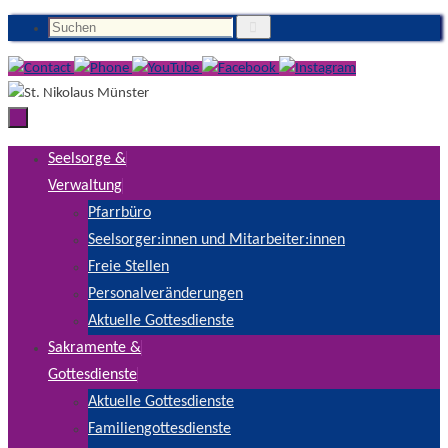
Suchen
Zum
Suchen
Inhalt
nach:
springen
Zum
Seelsorge &
Inhalt
Verwaltung
springen
Pfarrbüro
Seelsorger:innen und Mitarbeiter:innen
Freie Stellen
Personalveränderungen
Aktuelle Gottesdienste
Sakramente &
Gottesdienste
Aktuelle Gottesdienste
Familiengottesdienste