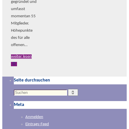
gegründet und
umfasst
momentan 55
Mitglieder.
Höhepunkte
des für alle
offenen…
weiter lesen
Seite durchsuchen
Suchen
Suchen
nach:
Meta
Anmelden
Eintrags-Feed