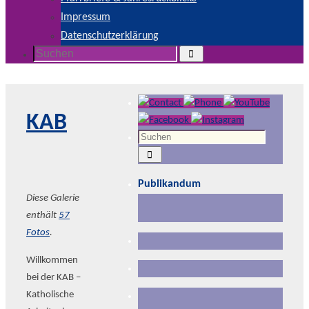
Impressum
Datenschutzerklärung
Suchen
Suchen
nach:
KAB
Suchen
Suchen
nach:
Publikandum
Diese Galerie
enthält
57
Fotos
.
Willkommen
bei der KAB –
Katholische