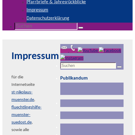
Pfarrbriefe & Jahresrückblicke
Impressum
Datenschutzerklärung
Suchen
Suchen
nach:
Impressum
Suchen
Suchen
nach:
für die
Publikandum
Internetseite
st-nikolaus-
muenster.de
,
fluechtlingshilfe-
muenster-
suedost.de
,
sowie alle