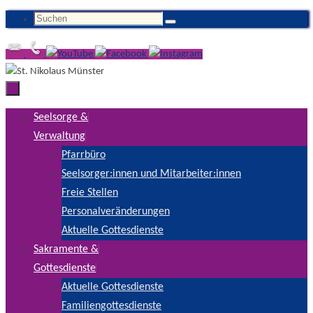
Zum
Suchen
Suchen
Inhalt
nach:
springen
Zum
Seelsorge &
Inhalt
Verwaltung
springen
Pfarrbüro
Seelsorger:innen und Mitarbeiter:innen
Freie Stellen
Personalveränderungen
Aktuelle Gottesdienste
Sakramente &
Gottesdienste
Aktuelle Gottesdienste
Familiengottesdienste