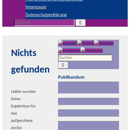
Impressum
Datenschutzerklärung
Suchen
Suchen
nach:
Nichts
Suchen
Suchen
nach:
gefunden
Publikandum
Leider wurden
keine
Ergebnisse für
das
aufgerufene
Archiv