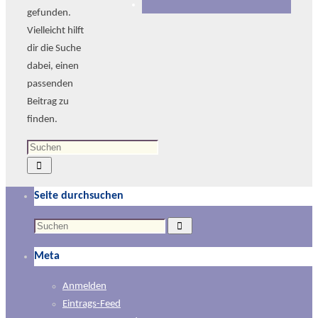
gefunden.
Vielleicht hilft
dir die Suche
dabei, einen
passenden
Beitrag zu
finden.
Suchen
Suchen
nach:
Seite durchsuchen
Suchen
Suchen
nach:
Meta
Anmelden
Eintrags-Feed