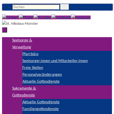
Suchen
Zum
Suchen
Inhalt
nach:
springen
Zum
Seelsorge &
Inhalt
Verwaltung
springen
Pfarrbüro
Seelsorger:innen und Mitarbeiter:innen
Freie Stellen
Personalveränderungen
Aktuelle Gottesdienste
Sakramente &
Gottesdienste
Aktuelle Gottesdienste
Familiengottesdienste