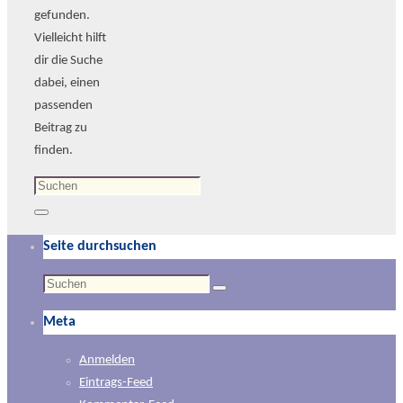
gefunden.
Vielleicht hilft
dir die Suche
dabei, einen
passenden
Beitrag zu
finden.
Suchen
nach:
Suchen
Seite durchsuchen
Suchen
Suchen
nach:
Meta
Anmelden
Eintrags-Feed