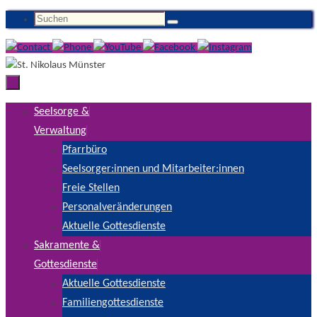
Zum
Suchen
Suchen
Inhalt
nach:
springen
Zum
Seelsorge &
Inhalt
Verwaltung
springen
Pfarrbüro
Seelsorger:innen und Mitarbeiter:innen
Freie Stellen
Personalveränderungen
Aktuelle Gottesdienste
Sakramente &
Gottesdienste
Aktuelle Gottesdienste
Familiengottesdienste