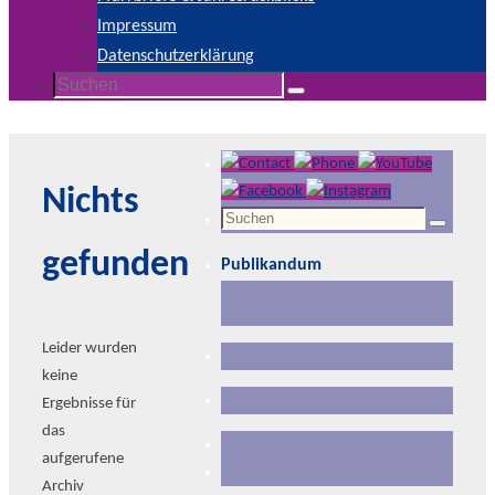
Impressum
Datenschutzerklärung
Suchen
Suchen
nach:
Nichts
Suchen
Suchen
nach:
gefunden
Publikandum
Leider wurden
keine
Ergebnisse für
das
aufgerufene
Archiv