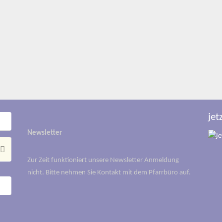
jet
Newsletter
Suchen
Suchen
nach:
Zur Zeit funktioniert unsere Newsletter Anmeldung
nicht. Bitte nehmen Sie Kontakt mit dem Pfarrbüro auf.