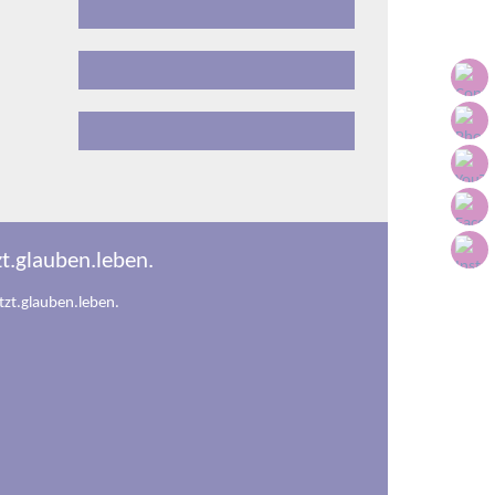
zt.glauben.leben.
Der Pastoralplan u
weiter lesen