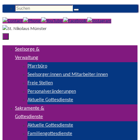
Zum
Suchen
Suchen
Inhalt
nach:
springen
Zum
Seelsorge &
Inhalt
Verwaltung
springen
Pfarrbüro
Seelsorger:innen und Mitarbeiter:innen
Freie Stellen
Personalveränderungen
Aktuelle Gottesdienste
Sakramente &
Gottesdienste
Aktuelle Gottesdienste
Familiengottesdienste