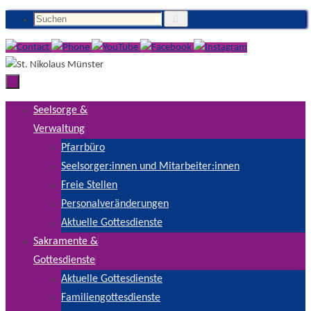
Suchen
Zum
Suchen
Inhalt
nach:
springen
Zum
Seelsorge &
Inhalt
Verwaltung
springen
Pfarrbüro
Seelsorger:innen und Mitarbeiter:innen
Freie Stellen
Personalveränderungen
Aktuelle Gottesdienste
Sakramente &
Gottesdienste
Aktuelle Gottesdienste
Familiengottesdienste