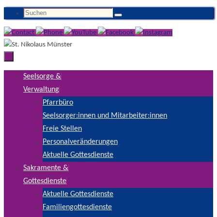
Zum
Suchen
Suchen
Inhalt
nach:
springen
Zum
Seelsorge &
Inhalt
Verwaltung
springen
Pfarrbüro
Seelsorger:innen und Mitarbeiter:innen
Freie Stellen
Personalveränderungen
Aktuelle Gottesdienste
Sakramente &
Gottesdienste
Aktuelle Gottesdienste
Familiengottesdienste