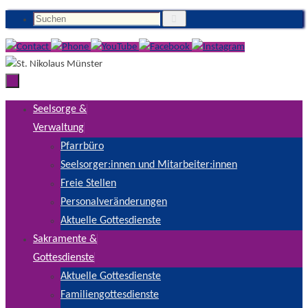
Suchen
Zum
Suchen
Inhalt
nach:
springen
Zum
Seelsorge &
Inhalt
Verwaltung
springen
Pfarrbüro
Seelsorger:innen und Mitarbeiter:innen
Freie Stellen
Personalveränderungen
Aktuelle Gottesdienste
Sakramente &
Gottesdienste
Aktuelle Gottesdienste
Familiengottesdienste